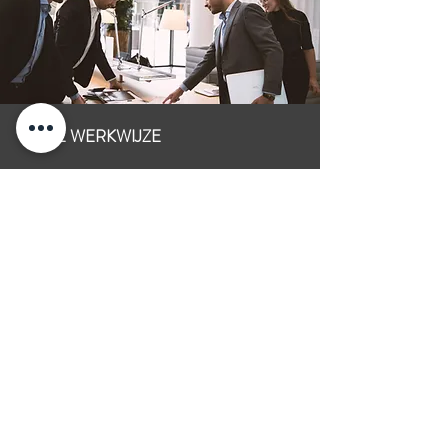
ONZE WERKWIJZE
Een vrijblijvend adviesgesprek. U maakt kennis
met uw adviseur en legt uw plannen aan hem
voor. Dit gesprek kan plaatsvinden bij SLIM op
kantoor of op elke door u gewenste locatie.
Uw adviseur gaat aan de slag met uw plannen en
stelt een vrijblijvend advies op maat voor u
samen.
Geeft u groen licht, dan selecteren wij binnen ons
uitgebreide netwerk financiers die bij uw plan
passen. Wij geven u verschillende opties en
bespreken deze met u. Zo helpen wij u de beste
keuze maken.