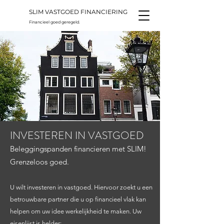
SLIM VASTGOED FINANCIERING
Financieel goed geregeld.
INVESTEREN IN VASTGOED
Beleggingspanden financieren met SLIM!
Grenzeloos goed.
U wilt investeren in vastgoed. Hiervoor zoekt u een
betrouwbare partner die u op financieel vlak kan
helpen om uw idee werkelijkheid te maken. Uw
eisenlijst is helder: