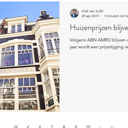
Olaf van SLIM
29 apr 2019
1 minuten om t
Huizenprijzen blijv
Volgens ABN AMRO blijven de 
jaar wordt een prijsstijging 
6
7
8
9
10