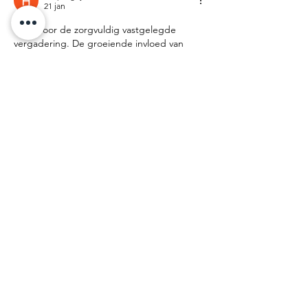
21 jan
Dank voor de zorgvuldig vastgelegde 
vergadering. De groeiende invloed van 
online entertainmentplatforms op de 
toegankelijkheid van content is een 
positieve ontwikkeling. Op de website is er 
extra informatie over dit onderwerp te 
vinden. De focus op de betrokkenheid van 
gebruikers draagt bij aan de analyse.
Like
Reageren
DIT IS SLIM.