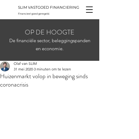
SLIM VASTGOED FINANCIERING
Financieel goed geregeld.
OP DE HOOGTE
De financiële sector, beleggingspanden
en economie.
Olaf van SLIM
31 mei 2020
3 minuten om te lezen
Huizenmarkt volop in beweging sinds
coronacrisis