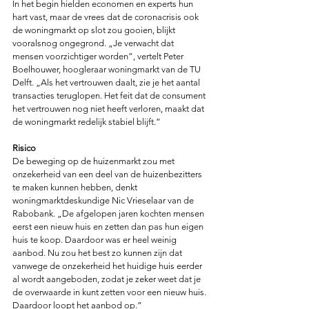
In het begin hielden economen en experts hun 
hart vast, maar de vrees dat de coronacrisis ook 
de woningmarkt op slot zou gooien, blijkt 
vooralsnog ongegrond. „Je verwacht dat 
mensen voorzichtiger worden”, vertelt Peter 
Boelhouwer, hoogleraar woningmarkt van de TU 
Delft. „Als het vertrouwen daalt, zie je het aantal 
transacties teruglopen. Het feit dat de consument 
het vertrouwen nog niet heeft verloren, maakt dat 
de woningmarkt redelijk stabiel blijft.” 
Risico
De beweging op de huizenmarkt zou met 
onzekerheid van een deel van de huizenbezitters 
te maken kunnen hebben, denkt 
woningmarktdeskundige Nic Vrieselaar van de 
Rabobank. „De afgelopen jaren kochten mensen 
eerst een nieuw huis en zetten dan pas hun eigen 
huis te koop. Daardoor was er heel weinig 
aanbod. Nu zou het best zo kunnen zijn dat 
vanwege de onzekerheid het huidige huis eerder 
al wordt aangeboden, zodat je zeker weet dat je 
de overwaarde in kunt zetten voor een nieuw huis. 
Daardoor loopt het aanbod op.”