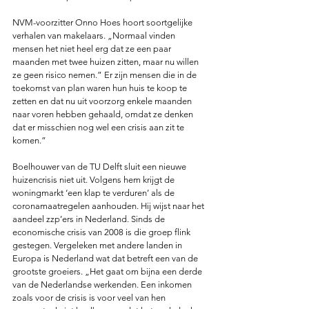
NVM-voorzitter Onno Hoes hoort soortgelijke 
verhalen van makelaars. „Normaal vinden 
mensen het niet heel erg dat ze een paar 
maanden met twee huizen zitten, maar nu willen 
ze geen risico nemen.” Er zijn mensen die in de 
toekomst van plan waren hun huis te koop te 
zetten en dat nu uit voorzorg enkele maanden 
naar voren hebben gehaald, omdat ze denken 
dat er misschien nog wel een crisis aan zit te 
komen.”
Boelhouwer van de TU Delft sluit een nieuwe 
huizencrisis niet uit. Volgens hem krijgt de 
woningmarkt ‘een klap te verduren’ als de 
coronamaatregelen aanhouden. Hij wijst naar het 
aandeel zzp’ers in Nederland. Sinds de 
economische crisis van 2008 is die groep flink 
gestegen. Vergeleken met andere landen in 
Europa is Nederland wat dat betreft een van de 
grootste groeiers. „Het gaat om bijna een derde 
van de Nederlandse werkenden. Een inkomen 
zoals voor de crisis is voor veel van hen 