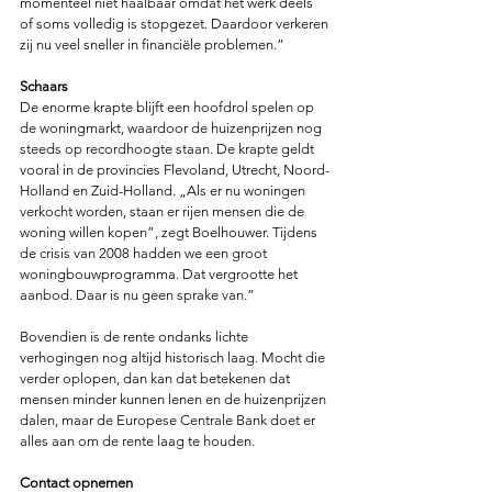
momenteel niet haalbaar omdat het werk deels 
of soms volledig is stopgezet. Daardoor verkeren 
zij nu veel sneller in financiële problemen.”
Schaars
De enorme krapte blijft een hoofdrol spelen op 
de woningmarkt, waardoor de huizenprijzen nog 
steeds op recordhoogte staan. De krapte geldt 
vooral in de provincies Flevoland, Utrecht, Noord-
Holland en Zuid-Holland. „Als er nu woningen 
verkocht worden, staan er rijen mensen die de 
woning willen kopen”, zegt Boelhouwer. Tijdens 
de crisis van 2008 hadden we een groot 
woningbouwprogramma. Dat vergrootte het 
aanbod. Daar is nu geen sprake van.”
Bovendien is de rente ondanks lichte 
verhogingen nog altijd historisch laag. Mocht die 
verder oplopen, dan kan dat betekenen dat 
mensen minder kunnen lenen en de huizenprijzen 
dalen, maar de Europese Centrale Bank doet er 
alles aan om de rente laag te houden.
Contact opnemen