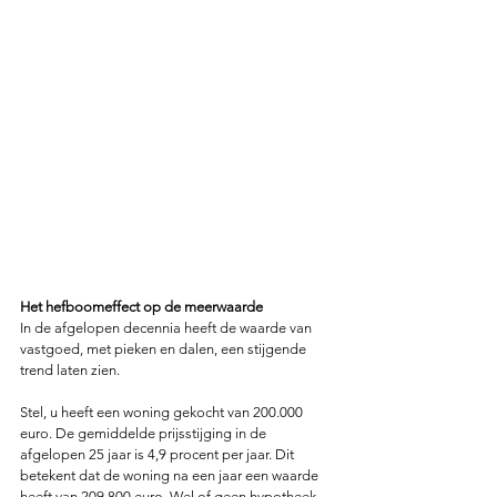
Het hefboomeffect op de meerwaarde
In de afgelopen decennia heeft de waarde van 
vastgoed, met pieken en dalen, een stijgende 
trend laten zien. 
Stel, u heeft een woning gekocht van 200.000 
euro. De gemiddelde prijsstijging in de 
afgelopen 25 jaar is 4,9 procent per jaar. Dit 
betekent dat de woning na een jaar een waarde 
heeft van 209.800 euro. Wel of geen hypotheek 