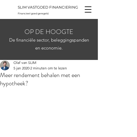
SLIM VASTGOED FINANCIERING
Financieel goed geregeld.
OP DE HOOGTE
De financiële sector, beleggingspanden
en economie.
Olaf van SLIM
5 jan 2020
2 minuten om te lezen
Meer rendement behalen met een
hypotheek?