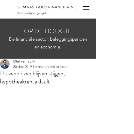
SLIM VASTGOED FINANCIERING
Financieel goed geregeld.
OP DE HOOGTE
De financiële sector, beleggingspanden
en economie.
Olaf van SLIM
20 dec 2019
1 minuten om te lezen
Huizenprijzen blijven stijgen,
hypotheekrente daalt