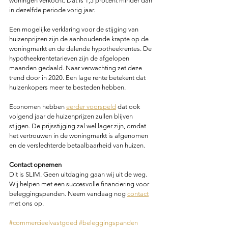
woningen verkocht. Dat is 1,5 procent minder dan 
in dezelfde periode vorig jaar.
Een mogelijke verklaring voor de stijging van 
huizenprijzen zijn de aanhoudende krapte op de 
woningmarkt en de dalende hypotheekrentes. De 
hypotheekrentetarieven zijn de afgelopen 
maanden gedaald. Naar verwachting zet deze 
trend door in 2020. Een lage rente betekent dat 
huizenkopers meer te besteden hebben. 
Economen hebben 
eerder voorspeld
 dat ook 
volgend jaar de huizenprijzen zullen blijven 
stijgen. De prijsstijging zal wel lager zijn, omdat 
het vertrouwen in de woningmarkt is afgenomen 
en de verslechterde betaalbaarheid van huizen. 
Contact opnemen
Dit is SLIM. Geen uitdaging gaan wij uit de weg. 
Wij helpen met een succesvolle financiering voor 
beleggingspanden. Neem vandaag nog 
contact
met ons op.  
#commercieelvastgoed
#beleggingspanden