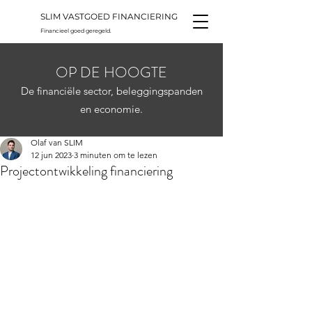
SLIM VASTGOED FINANCIERING
Financieel goed geregeld.
OP DE HOOGTE
De financiële sector, beleggingspanden
en economie.
Olaf van SLIM
12 jun 2023
3 minuten om te lezen
Projectontwikkeling financiering